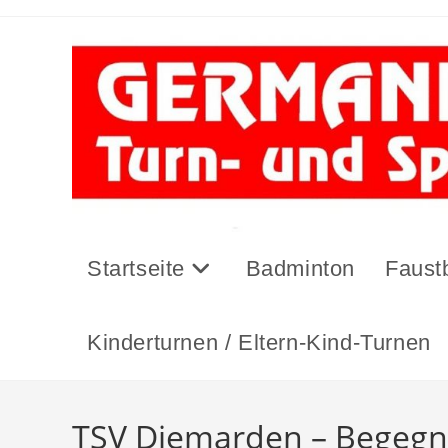
Zum
Inhalt
springen
Startseite
Badminton
Faustb
Kinderturnen / Eltern-Kind-Turnen
TSV Diemarden – Begegn